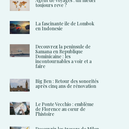
Agent de voyages : un metier
toujours reve ?
La fascinante ile de Lombok
en Indonesie
Decouvrez la peninsule de
Samana en Republique
Dominicaine : les
incontournables a voir et a
faire
Big Ben : Retour des sonorités
après cinq ans de rénovation
Le Ponte Vecchio : emblème
de Florence au cœur de
l’histoire
Decouvrir les tresors de Milan