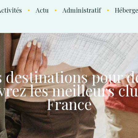
ctivités
Actu
Administratif
Héberg
s destinations pour d
uvrez les meilleurs cl
France