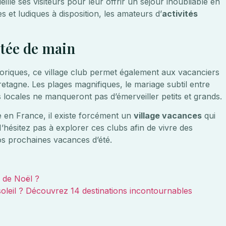
ille ses visiteurs pour leur offrir un séjour inoubliable en
es et ludiques à disposition, les amateurs d’
activités
rtée de main
istoriques, ce village club permet également aux vacanciers
Bretagne. Les plages magnifiques, le mariage subtil entre
es locales ne manqueront pas d’émerveiller petits et grands.
ée en France, il existe forcément un
village vacances
qui
’hésitez pas à explorer ces clubs afin de vivre des
os prochaines vacances d’été.
s de Noël ?
soleil ? Découvrez 14 destinations incontournables