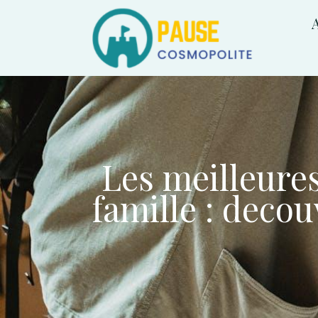
A
Les meilleure
famille : deco