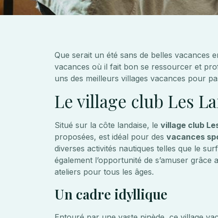
Que serait un été sans de belles vacances 
vacances où il fait bon se ressourcer et prof
uns des meilleurs villages vacances pour pa
Le village club Les L
Situé sur la côte landaise, le
village club L
proposées, est idéal pour des
vacances spor
diverses activités nautiques telles que le su
également l’opportunité de s’amuser grâce 
ateliers pour tous les âges.
Un cadre idyllique
Entouré par une vaste pinède, ce village vac